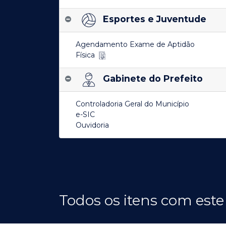
Esportes e Juventude
Agendamento Exame de Aptidão
Física
Gabinete do Prefeito
Controladoria Geral do Município
e-SIC
Ouvidoria
Todos os itens com este